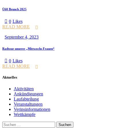
Ü60 Brunch 2025
0
Likes
READ MORE
September 4, 2023
Radtour unserer „Mittwochs Frauen“
0
Likes
READ MORE
Aktuelles
Aktivitäten
Ankündigungen
Laufabteilung
Veranstaltungen
Verinsinformationen
Wettkämpfe