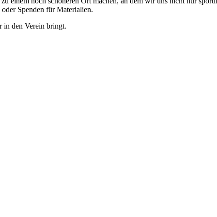
 einem noch schöneren Ort machen, an dem wir uns nicht nur sportlic
n oder Spenden für Materialien.
r in den Verein bringt.