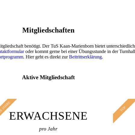
Mitgliedschaften
liedschaft benötigt. Der TuS Kaan-Marienborn bietet unterschiedliche
taktformular
oder kommt gerne bei einer Übungsstunde in der Turnhalle
ortprogramm
. Hier geht es direkt zur
Beitrittserklärung
.
Aktive Mitgliedschaft
18 JAHRE
TOP
ERWACHSENE
pro Jahr