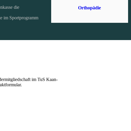
nkasse die
Orthopädie
ite im Sportprogramm
rdermitgliedschaft im TuS Kaan-
taktformular.