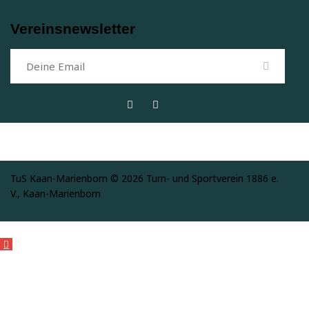
Vereinsnewsletter
abonn
ieren
TuS Kaan-Marienborn © 2026 Turn- und Sportverein 1886 e.
V., Kaan-Marienborn