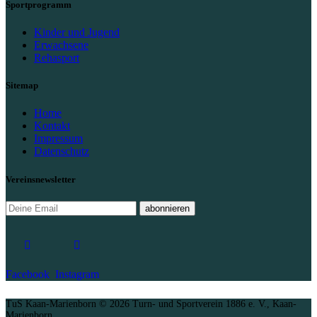
Sportprogramm
Kinder und Jugend
Erwachsene
Rehasport
Sitemap
Home
Kontakt
Impressum
Datenschutz
Vereinsnewsletter
abonnieren
Facebook
Instagram
TuS Kaan-Marienborn © 2026 Turn- und Sportverein 1886 e. V., Kaan-
Marienborn